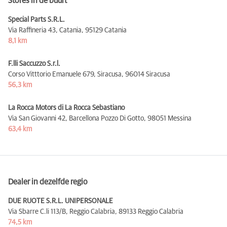
Stores in de buurt
Special Parts S.R.L.
Via Raffineria 43, Catania,
95129 Catania
8,1 km
F.lli Saccuzzo S.r.l.
Corso Vitttorio Emanuele 679, Siracusa,
96014 Siracusa
56,3 km
La Rocca Motors di La Rocca Sebastiano
Via San Giovanni 42, Barcellona Pozzo Di Gotto,
98051 Messina
63,4 km
Dealer in dezelfde regio
DUE RUOTE S.R.L. UNIPERSONALE
Via Sbarre C.li 113/B, Reggio Calabria,
89133 Reggio Calabria
74,5 km