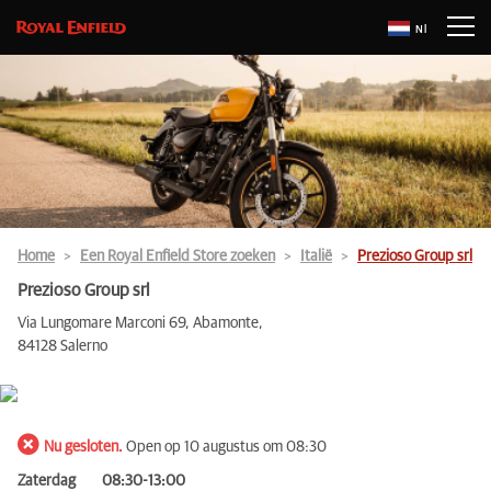
Nl
Home
Een Royal Enfield Store zoeken
Italië
Prezioso Group srl
Prezioso Group srl
Via Lungomare Marconi 69, Abamonte,
84128 Salerno
Nu gesloten.
Open op 10 augustus om 08:30
Zaterdag
08:30-13:00