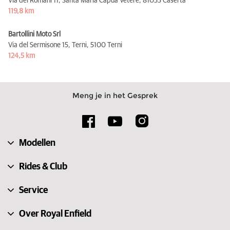
Via dei Romani 11, Santa Maria Capua Vetere,
81055 Caserta
119,8 km
Bartollini Moto Srl
Via del Sermisone 15, Terni,
5100 Terni
124,5 km
Meng je in het Gesprek
Modellen
Rides & Club
Service
Over Royal Enfield