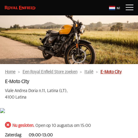
Nl
Home
Een Royal Enfield Store zoeken
Italië
E-Moto City
E-Moto City
Viale Andrea Doria n.11, Latina (LT),
4100 Latina
Nu gesloten.
Open op 10 augustus om 15:00
Zaterdag
09:00-13:00