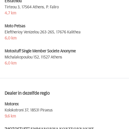
Efstathiou
Tirteou 3,
17564 Athens, P. Faliro
4,7 km
Moto Petsas
Eleftherioy Venizelou 263-265,
17676 Kalithea
6,0 km
Motostuff Single Member Societe Anonyme
Michalakopoulou 152,
11527 Athens
6,0 km
Dealer in dezelfde regio
Motorex
Kolokotroni 37,
18531 Piraeus
9,6 km