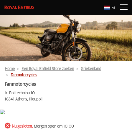
Nl
Home
Een Royal Enfield Store zoeken
Griekenland
Fanmotorcycles
Fanmotorcycles
Ir. Politechniou 10,
16341 Athens, Ilioupoli
Nu gesloten.
Morgen open om 10:00