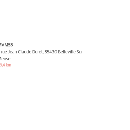
MVM55
 rue Jean Claude Duret,
55430 Belleville Sur
Meuse
9,4 km