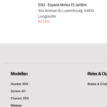
EMJ - Espace Motos Et Jardins
1bis Avenue du Luxembourg,
54810
Longlaville
82,5 km
Modellen
Rides & Cl
Hunter 350
Rides & Clu
Scram 411
Classic 350
Meteor