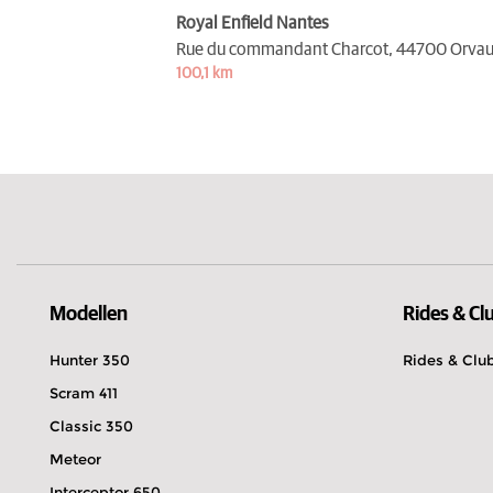
Royal Enfield Nantes
Rue du commandant Charcot,
44700 Orvau
100,1 km
Modellen
Rides & Cl
Hunter 350
Rides & Clu
Scram 411
Classic 350
Meteor
Interceptor 650