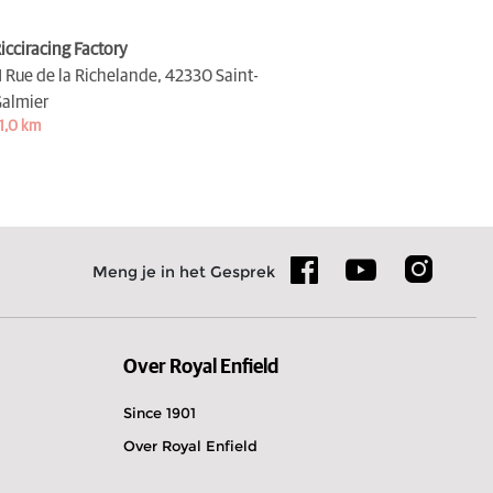
icciracing Factory
1 Rue de la Richelande,
42330 Saint-
almier
1,0 km
Meng je in het Gesprek
Over Royal Enfield
Since 1901
Over Royal Enfield