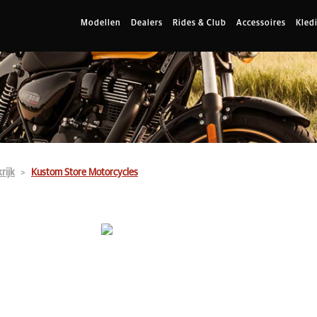
Modellen
Dealers
Rides & Club
Accessoires
Kled
rijk
Kustom Store Motorcycles