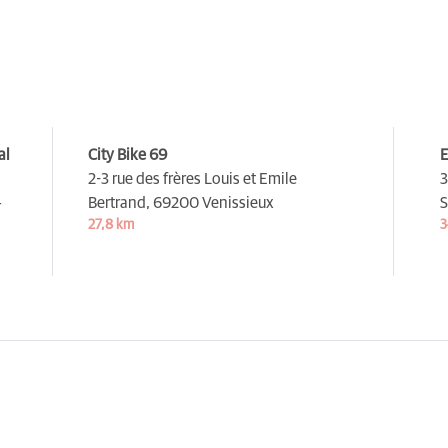
al
City Bike 69
E
2-3 rue des frères Louis et Emile
3
-
Bertrand,
69200 Venissieux
S
27,8 km
3