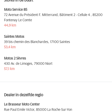
Stores in de buurt
Moto Service 85
72 Avenue du Président F. Mitterrand, Bâtiment 2 - Cellule 4 ,
85200
Fontenay Le Comte
44,9 km
Saintes Motos
39 bis chemin des Blanchardes,
17100 Saintes
53,4 km
Motos 2 Sèvres
430 Av. de Limoges,
79000 Niort
57,1 km
Dealer in dezelfde regio
Le Brasseur Moto Center
Rue Paul Emile Victor,
85000 La Roche-Sur-Yon