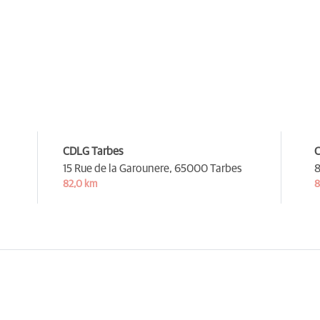
CDLG Tarbes
C
15 Rue de la Garounere,
65000 Tarbes
8
82,0 km
8