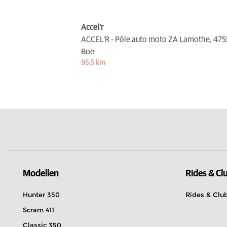
Accel’r
ACCEL’R - Pôle auto moto ZA Lamothe,
475
Boe
95,5 km
Modellen
Rides & Cl
Hunter 350
Rides & Clu
Scram 411
Classic 350