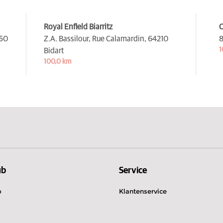
Royal Enfield Biarritz
O
50
Z.A. Bassilour, Rue Calamardin,
64210
8
1
Bidart
100,0 km
ub
Service
b
Klantenservice