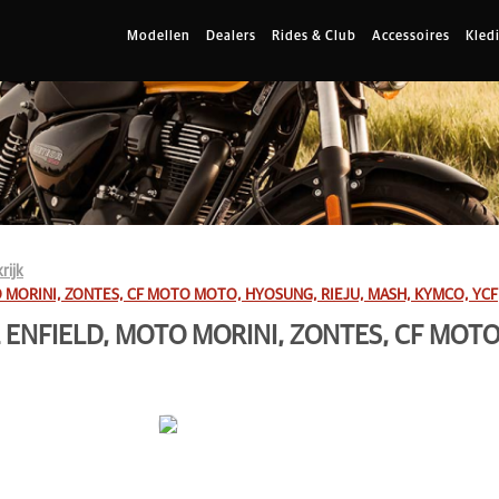
Modellen
Dealers
Rides & Club
Accessoires
Kled
rijk
 MORINI, ZONTES, CF MOTO MOTO, HYOSUNG, RIEJU, MASH, KYMCO, YCF
ENFIELD, MOTO MORINI, ZONTES, CF MOTO