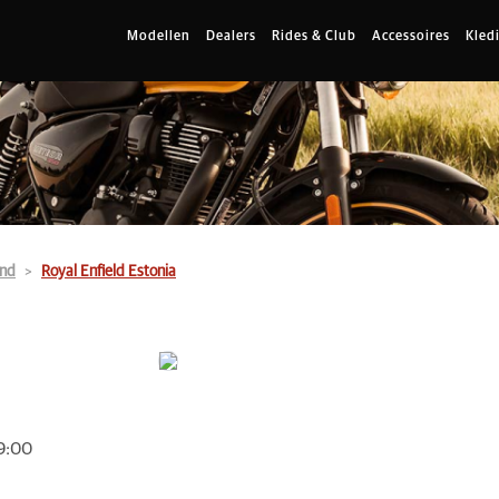
Modellen
Dealers
Rides & Club
Accessoires
Kled
and
Royal Enfield Estonia
9:00