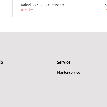
Kalevi 28,
93815 Kuressaare
S
187,9 km
2
ub
Service
b
Klantenservice