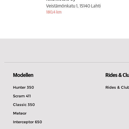
Veistämönkatu 1,
15140 Lahti
180,4 km
Modellen
Rides & Cl
Hunter 350
Rides & Clu
Scram 411
Classic 350
Meteor
Interceptor 650