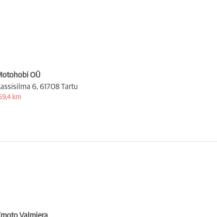
otohobi OÜ
assisilma 6,
61708 Tartu
59,4 km
moto Valmiera