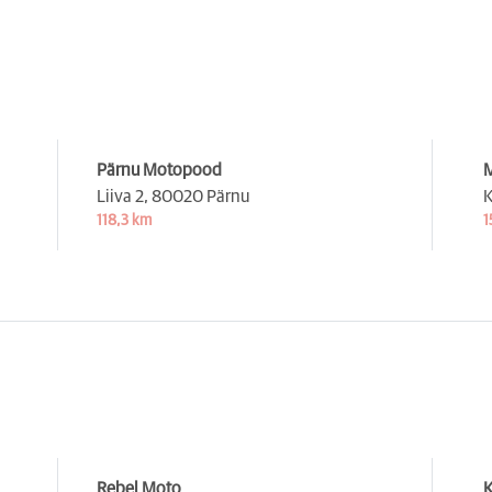
Pärnu Motopood
M
Liiva 2,
80020 Pärnu
K
118,3 km
1
Rebel Moto
K