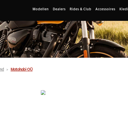
Modellen
Dealers
Rides & Club
Accessoires
Kled
and
Motohobi OÜ