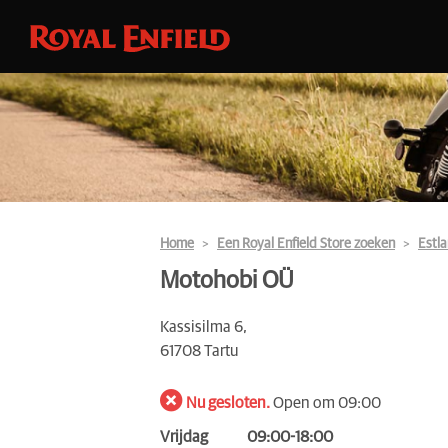
Home
Een Royal Enfield Store zoeken
Estl
Motohobi OÜ
Kassisilma 6,
61708 Tartu
Nu gesloten.
Open om 09:00
Vrijdag
09:00-18:00