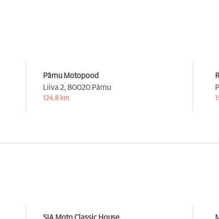
Pärnu Motopood
R
Liiva 2,
80020 Pärnu
P
124,8 km
1
SIA Moto Classic House
M