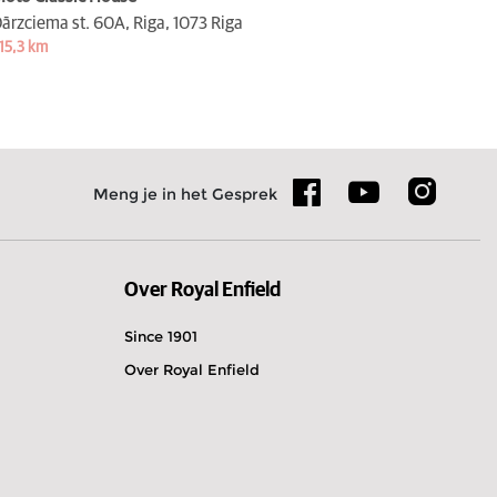
ārzciema st. 60A, Riga,
1073 Riga
15,3 km
Meng je in het Gesprek
Over Royal Enfield
Since 1901
Over Royal Enfield