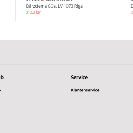
Dārzciema 60a,
LV-1073 Rīga
D
212,2 km
2
ub
Service
b
Klantenservice