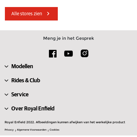
Zuid-Afrika
Verenigde Arabische Emiraten
Alle stores zien
Tsjechië
Ierland
Finland
Nederland
Meng je in het Gesprek
Griekenland
Frankrijk
Roemenië
Kroatië
Modellen
Letland
Verenigd Koninkrijk
Rides & Club
Service
Over Royal Enfield
Royal Enfield 2022. Afbeeldingen kunnen afwijken van het werkelijke product
Privacy
Algemene Voorwaarden
Cookies