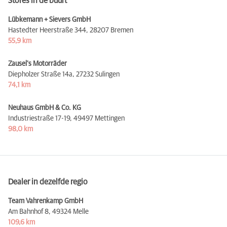
Stores in de buurt
Lübkemann + Sievers GmbH
Hastedter Heerstraße 344,
28207 Bremen
55,9 km
Zausel's Motorräder
Diepholzer Straße 14a,
27232 Sulingen
74,1 km
Neuhaus GmbH & Co. KG
Industriestraße 17-19,
49497 Mettingen
98,0 km
Dealer in dezelfde regio
Team Vahrenkamp GmbH
Am Bahnhof 8,
49324 Melle
109,6 km