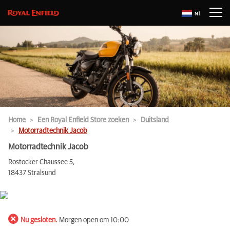
Nl
Home
Een Royal Enfield Store zoeken
Duitsland
Motorradtechnik Jacob
Motorradtechnik Jacob
Rostocker Chaussee 5,
18437 Stralsund
Nu gesloten.
Morgen open om 10:00