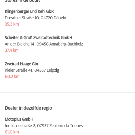
Stores in de buurt
Klingenberger und Kehl GbR
Dresdner Straße 10,
04720 Döbeln
35,3 km
Scheiter & Groß Zweiradtechnik GmbH
An der Bleiche 14,
09456 Annaberg-Buchholz
37,4 km
Zweirad Haage Gbr
Kieler Straße 41,
04357 Leipzig
60,2 km
Dealer in dezelfde regio
Motoplus GmbH
Industriestraße 2,
07937 Zeulenroda-Triebes
61,0 km