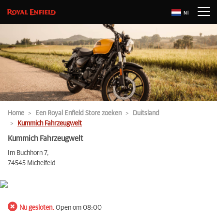
Nl
Home
Een Royal Enfield Store zoeken
Duitsland
Kummich Fahrzeugwelt
Kummich Fahrzeugwelt
Im Buchhorn 7,
74545 Michelfeld
Nu gesloten.
Open om 08:00