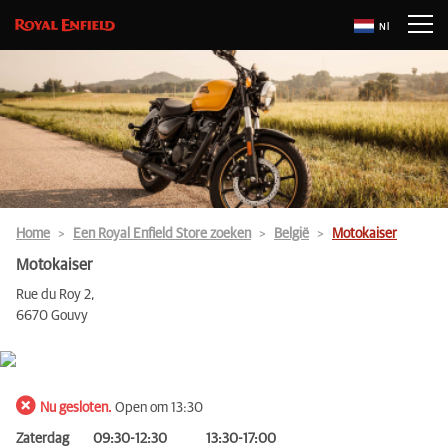
Nl
Home
Een Royal Enfield Store zoeken
België
Motokaiser
Motokaiser
Rue du Roy 2,
6670 Gouvy
Nu gesloten.
Open om 13:30
Zaterdag
09:30-12:30
13:30-17:00