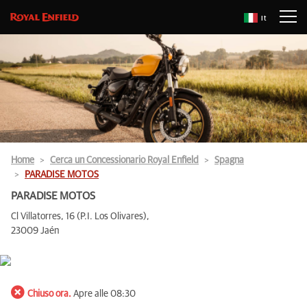
It
Home
Cerca un Concessionario Royal Enfield
Spagna
PARADISE MOTOS
PARADISE MOTOS
Cl Villatorres, 16 (P.I. Los Olivares),
23009 Jaén
Chiuso ora.
Apre alle 08:30