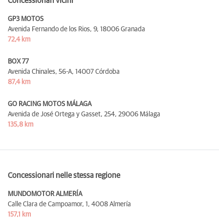
Concessionari vicini
GP3 MOTOS
Avenida Fernando de los Rios, 9,
18006 Granada
72,4 km
BOX 77
Avenida Chinales, 56-A,
14007 Córdoba
87,4 km
GO RACING MOTOS MÁLAGA
Avenida de José Ortega y Gasset, 254,
29006 Málaga
135,8 km
Concessionari nelle stessa regione
MUNDOMOTOR ALMERÍA
Calle Clara de Campoamor, 1,
4008 Almería
157,1 km