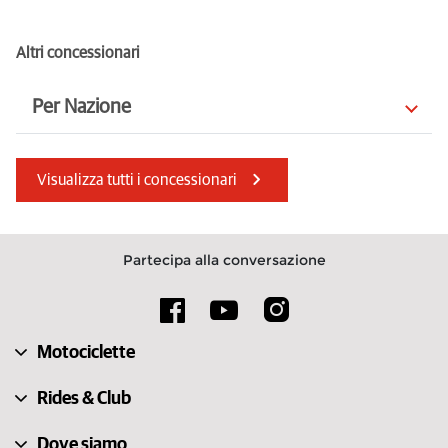
Altri concessionari
Per Nazione
Belgio
Italia
Visualizza tutti i concessionari
Cechia
Emirati Arabi Uniti
Norvegia
Danimarca
Partecipa alla conversazione
Grecia
Albania
Croazia
Polonia
Motociclette
Ungheria
Italia
Rides & Club
Dove siamo