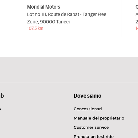
Mondial Motors
Lot no 111, Route de Rabat - Tanger Free
A
Zone,
90000 Tanger
2
107,5 km
1
ub
Dove siamo
b
Concessionari
Manuale del proprietario
Customer service
Prenota un test ride