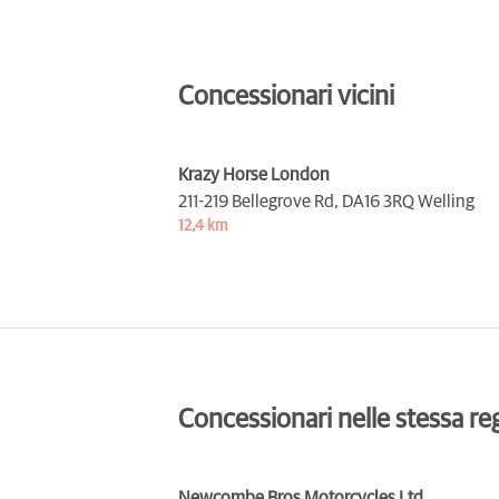
Concessionari vicini
Krazy Horse London
211-219 Bellegrove Rd,
DA16 3RQ Welling
12,4 km
Concessionari nelle stessa re
Newcombe Bros Motorcycles Ltd