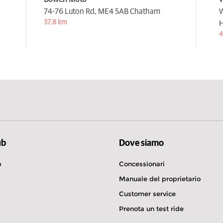
74-76 Luton Rd,
ME4 5AB Chatham
W
37,8 km
H
4
ub
Dove siamo
b
Concessionari
Manuale del proprietario
Customer service
Prenota un test ride