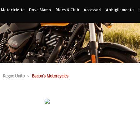
Motociclette
Dove Siamo
Rides & Club
Accessori
Abbigliamento
Regno Unito
Bacon's Motorcycles