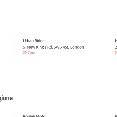
Urban Rider
H
51 New King's Rd,
SW6 4SE London
2
22,7 km
2
gione
Bowen Moto
W