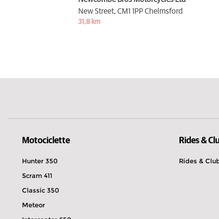
New Street,
CM1 1PP Chelmsford
31,8 km
Motociclette
Rides & Cl
Hunter 350
Rides & Clu
Scram 411
Classic 350
Meteor