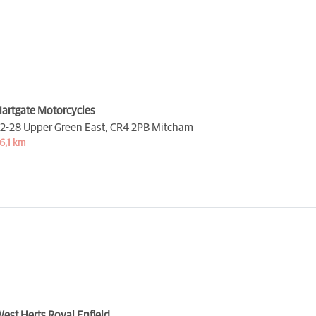
artgate Motorcycles
2-28 Upper Green East,
CR4 2PB Mitcham
6,1 km
est Herts Royal Enfield