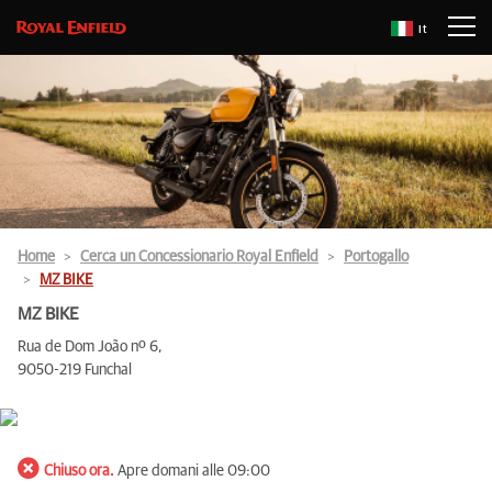
It
Home
Cerca un Concessionario Royal Enfield
Portogallo
MZ BIKE
MZ BIKE
Rua de Dom João nº 6,
9050-219 Funchal
Chiuso ora.
Apre domani alle 09:00