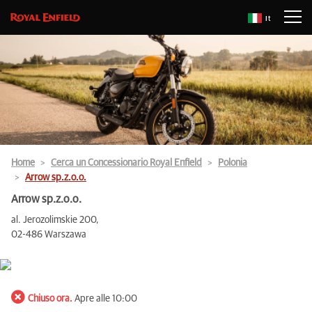
It
Home
Cerca un Concessionario Royal Enfield
Polonia
Arrow sp.z.o.o.
Arrow sp.z.o.o.
al. Jerozolimskie 200,
02-486 Warszawa
Chiuso ora.
Apre alle 10:00