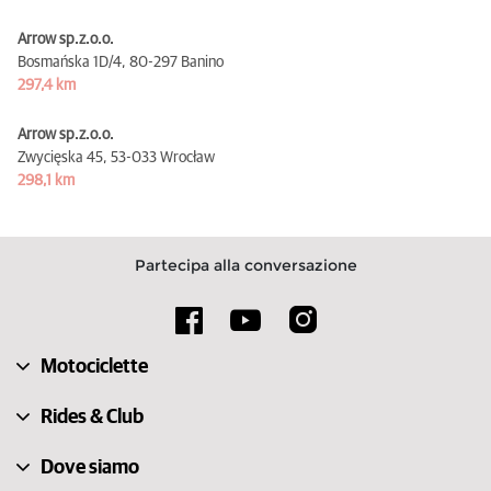
Arrow sp.z.o.o.
Bosmańska 1D/4,
80-297 Banino
297,4 km
Arrow sp.z.o.o.
Zwycięska 45,
53-033 Wrocław
298,1 km
Partecipa alla conversazione
Motociclette
Rides & Club
Dove siamo