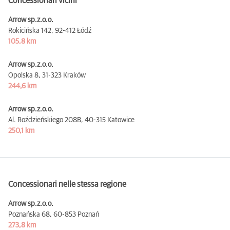
Concessionari vicini
Arrow sp.z.o.o.
Rokicińska 142,
92-412 Łódź
105,8 km
Arrow sp.z.o.o.
Opolska 8,
31-323 Kraków
244,6 km
Arrow sp.z.o.o.
Al. Roździeńskiego 208B,
40-315 Katowice
250,1 km
Concessionari nelle stessa regione
Arrow sp.z.o.o.
Poznańska 68,
60-853 Poznań
273,8 km