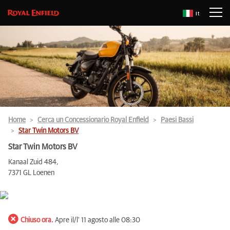
It
Home
Cerca un Concessionario Royal Enfield
Paesi Bassi
Star Twin Motors BV
Star Twin Motors BV
Kanaal Zuid 484,
7371 GL Loenen
Chiuso ora.
Apre il/l' 11 agosto alle 08:30