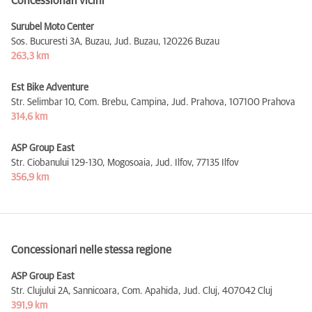
Concessionari vicini
Surubel Moto Center
Sos. Bucuresti 3A, Buzau, Jud. Buzau,
120226 Buzau
263,3 km
Est Bike Adventure
Str. Selimbar 10, Com. Brebu, Campina, Jud. Prahova,
107100 Prahova
314,6 km
ASP Group East
Str. Ciobanului 129-130, Mogosoaia, Jud. Ilfov,
77135 Ilfov
356,9 km
Concessionari nelle stessa regione
ASP Group East
Str. Clujului 2A, Sannicoara, Com. Apahida, Jud. Cluj,
407042 Cluj
391,9 km