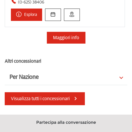
(0-625) 38406
Esplora
Maggiori info
Altri concessionari
Per Nazione
Cipro
Belgio
Visualizza tutti i concessionari
Irlanda
Australia
Svizzera
Ungheria
Partecipa alla conversazione
Mauritius
Macedonia del Nord