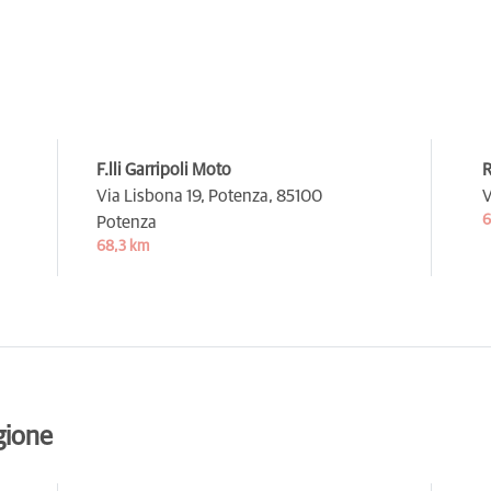
F.lli Garripoli Moto
R
Via Lisbona 19, Potenza,
85100
V
6
Potenza
68,3 km
gione