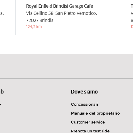
Royal Enfield Brindisi Garage Cafe
a,
Via Cellino 58, San Pietro Vernotico,
V
72027 Brindisi
8
124,2 km
1
ub
Dove siamo
b
Concessionari
Manuale del proprietario
Customer service
Prenota un test ride