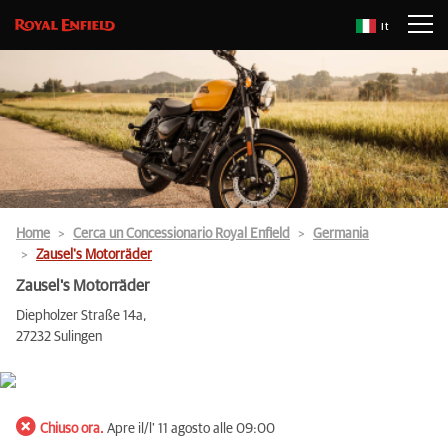
It
Home
Cerca un Concessionario Royal Enfield
Germania
Zausel's Motorräder
Zausel's Motorräder
Diepholzer Straße 14a,
27232 Sulingen
Chiuso ora.
Apre il/l' 11 agosto alle 09:00