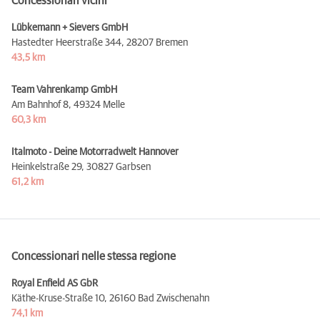
Concessionari vicini
Lübkemann + Sievers GmbH
Hastedter Heerstraße 344,
28207 Bremen
43,5 km
Team Vahrenkamp GmbH
Am Bahnhof 8,
49324 Melle
60,3 km
Italmoto - Deine Motorradwelt Hannover
Heinkelstraße 29,
30827 Garbsen
61,2 km
Concessionari nelle stessa regione
Royal Enfield AS GbR
Käthe-Kruse-Straße 10,
26160 Bad Zwischenahn
74,1 km