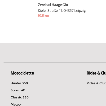
Zweirad Haage Gbr
Kieler Straße 41,
04357 Leipzig
97,5 km
Motociclette
Rides & Cl
Hunter 350
Rides & Clu
Scram 411
Classic 350
Meteor