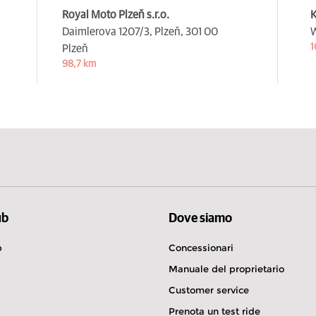
Royal Moto Plzeň s.r.o.
K
Daimlerova 1207/3, Plzeň,
301 00
W
1
Plzeň
98,7 km
ub
Dove siamo
b
Concessionari
Manuale del proprietario
Customer service
Prenota un test ride