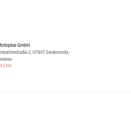
Motoplus GmbH
ndustriestraße 2,
07937 Zeulenroda-
riebes
3,2 km