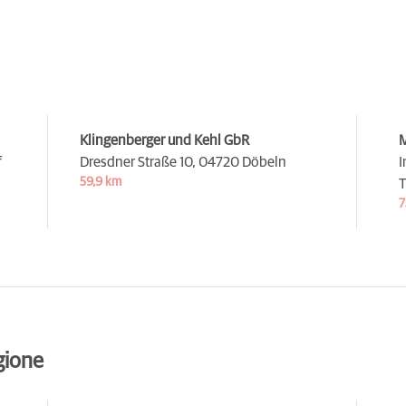
Klingenberger und Kehl GbR
f
Dresdner Straße 10,
04720 Döbeln
I
59,9 km
T
7
gione