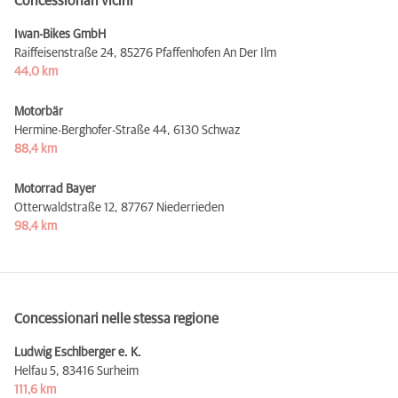
Concessionari vicini
Iwan-Bikes GmbH
Raiffeisenstraße 24,
85276 Pfaffenhofen An Der Ilm
44,0 km
Motorbär
Hermine-Berghofer-Straße 44,
6130 Schwaz
88,4 km
Motorrad Bayer
Otterwaldstraße 12,
87767 Niederrieden
98,4 km
Concessionari nelle stessa regione
Ludwig Eschlberger e. K.
Helfau 5,
83416 Surheim
111,6 km