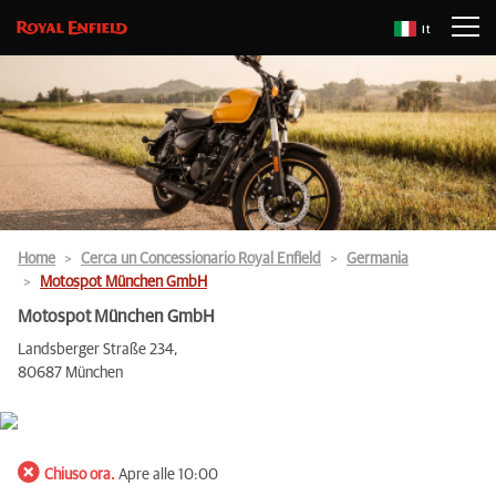
It
Home
Cerca un Concessionario Royal Enfield
Germania
Motospot München GmbH
Motospot München GmbH
Landsberger Straße 234,
80687 München
Chiuso ora.
Apre alle 10:00