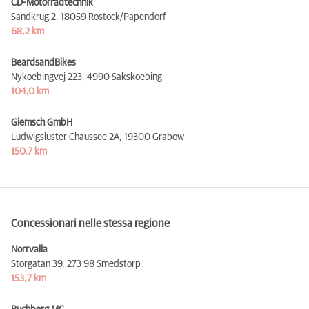
CD-Motorradtechnik
Sandkrug 2,
18059 Rostock/Papendorf
68,2 km
BeardsandBikes
Nykoebingvej 223,
4990 Sakskoebing
104,0 km
Giemsch GmbH
Ludwigsluster Chaussee 2A,
19300 Grabow
150,7 km
Concessionari nelle stessa regione
Norrvalla
Storgatan 39,
273 98 Smedstorp
153,7 km