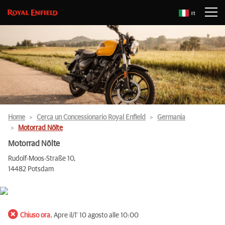
It
Home
Cerca un Concessionario Royal Enfield
Germania
Motorrad Nölte
Motorrad Nölte
Rudolf-Moos-Straße 10,
14482 Potsdam
Chiuso ora.
Apre il/l' 10 agosto alle 10:00