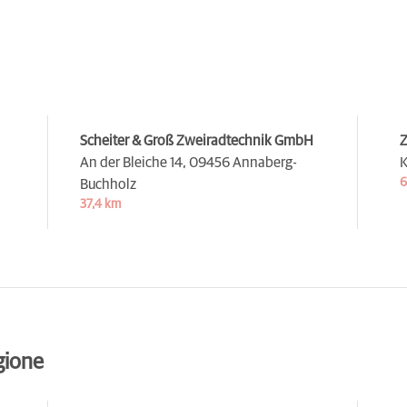
Scheiter & Groß Zweiradtechnik GmbH
Z
An der Bleiche 14,
09456 Annaberg-
K
6
Buchholz
37,4 km
gione