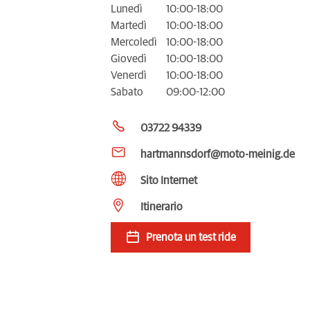
Lunedì
10:00-18:00
Martedì
10:00-18:00
Mercoledì
10:00-18:00
Giovedì
10:00-18:00
Venerdì
10:00-18:00
Sabato
09:00-12:00
03722 94339
hartmannsdorf@moto-meinig.de
Sito Internet
Itinerario
Prenota un test ride