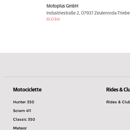
Motoplus GmbH
Industriestraße 2,
07937 Zeulenroda-Triebe
61,0 km
Motociclette
Rides & Cl
Hunter 350
Rides & Clu
Scram 411
Classic 350
Meteor