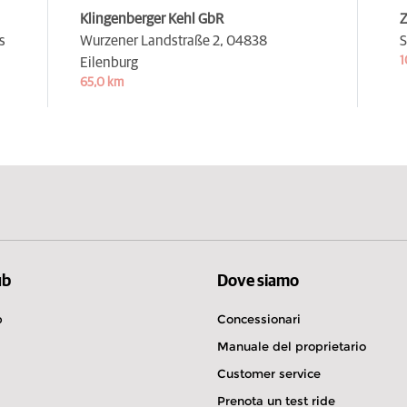
Klingenberger Kehl GbR
Z
s
Wurzener Landstraße 2,
04838
S
1
Eilenburg
65,0 km
ub
Dove siamo
b
Concessionari
Manuale del proprietario
Customer service
Prenota un test ride