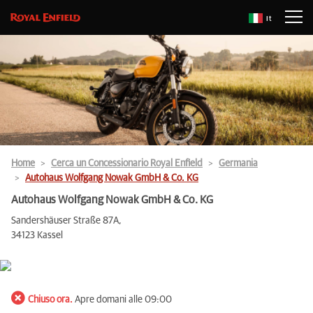
It
Home
Cerca un Concessionario Royal Enfield
Germania
Autohaus Wolfgang Nowak GmbH & Co. KG
Autohaus Wolfgang Nowak GmbH & Co. KG
Sandershäuser Straße 87A,
34123 Kassel
Chiuso ora.
Apre domani alle 09:00