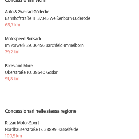
Concessionari vicini
Auto & Zweirad Gödecke
Bahnhofstraße 11,
37345 Weißenborn-Lüderode
66,7 km
Motospeed Bonsack
Im Vorwerk 29,
36456 Barchfeld-Immelborn
79,2 km
Bikes and More
Okerstraße 10,
38640 Goslar
91,8 km
Concessionari nelle stessa regione
Ritzau Motor-Sport
Nordhäuserstraße 17,
38899 Hasselfelde
100,5 km