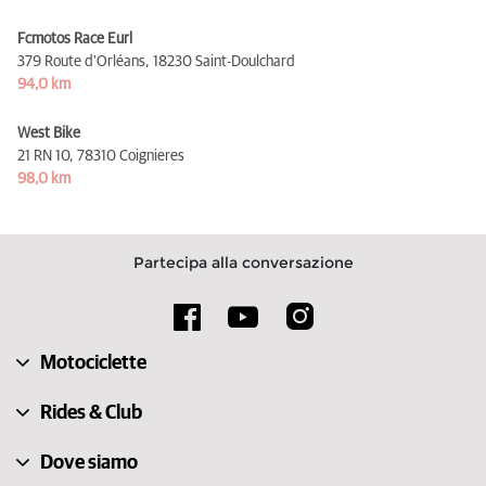
Fcmotos Race Eurl
379 Route d'Orléans,
18230 Saint-Doulchard
94,0 km
West Bike
21 RN 10,
78310 Coignieres
98,0 km
Partecipa alla conversazione
Motociclette
Rides & Club
Dove siamo