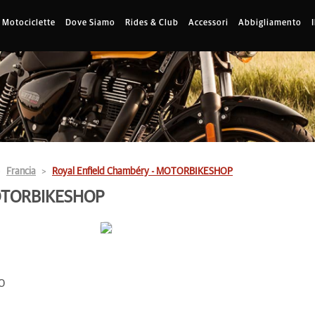
Motociclette
Dove Siamo
Rides & Club
Accessori
Abbigliamento
Francia
Royal Enfield Chambéry - MOTORBIKESHOP
MOTORBIKESHOP
00