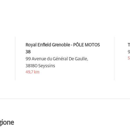
Royal Enfield Grenoble - PÔLE MOTOS
T
38
9
5
99 Avenue du Général De Gaulle,
38180 Seyssins
49,7 km
gione