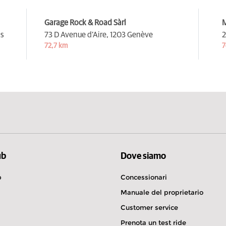
Garage Rock & Road Sàrl
M
as
73 D Avenue d’Aire,
1203 Genève
2
72,7 km
7
ub
Dove siamo
b
Concessionari
Manuale del proprietario
Customer service
Prenota un test ride