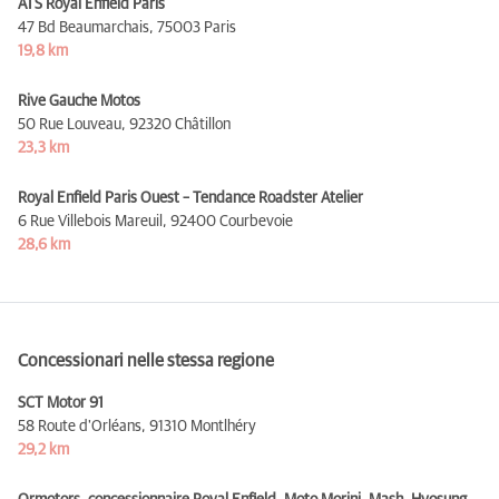
ATS Royal Enfield Paris
47 Bd Beaumarchais,
75003 Paris
19,8 km
Rive Gauche Motos
50 Rue Louveau,
92320 Châtillon
23,3 km
Royal Enfield Paris Ouest – Tendance Roadster Atelier
6 Rue Villebois Mareuil,
92400 Courbevoie
28,6 km
Concessionari nelle stessa regione
SCT Motor 91
58 Route d'Orléans,
91310 Montlhéry
29,2 km