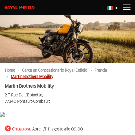
It
Home
Cerca un Concessionario Royal Enfield
Francia
Martin Brothers Mobility
Martin Brothers Mobility
2 T Rue De L’Epinette,
77340 Pontault-Combault
Chiuso ora.
Apre il/l' 11 agosto alle 09:00