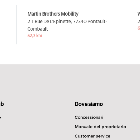
Martin Brothers Mobility
W
2 T Rue De L’Epinette,
77340 Pontault-
2
6
Combault
52,3 km
ub
Dove siamo
b
Concessionari
Manuale del proprietario
Customer service