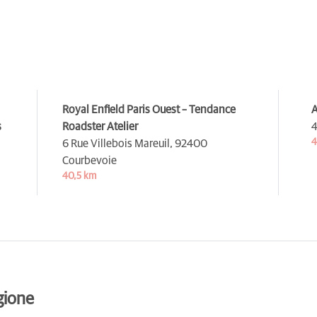
Royal Enfield Paris Ouest – Tendance
A
s
Roadster Atelier
4
4
6 Rue Villebois Mareuil,
92400
Courbevoie
40,5 km
gione