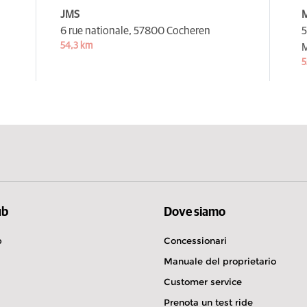
JMS
6 rue nationale,
57800 Cocheren
5
54,3 km
5
ub
Dove siamo
b
Concessionari
Manuale del proprietario
Customer service
Prenota un test ride