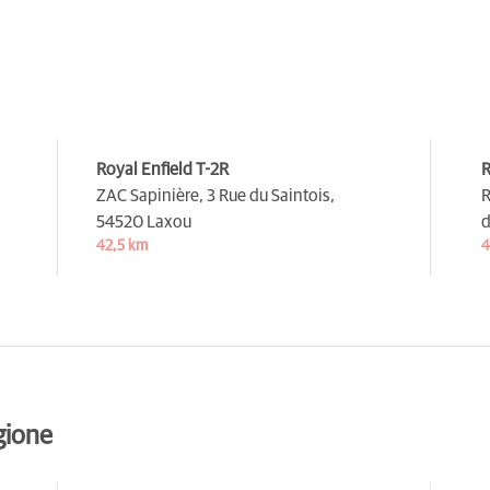
Royal Enfield T-2R
R
ZAC Sapinière, 3 Rue du Saintois,
R
54520 Laxou
d
42,5 km
4
gione