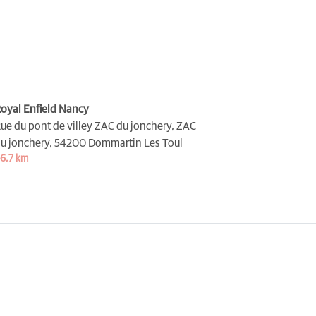
oyal Enfield Nancy
ue du pont de villey ZAC du jonchery, ZAC
u jonchery,
54200 Dommartin Les Toul
6,7 km