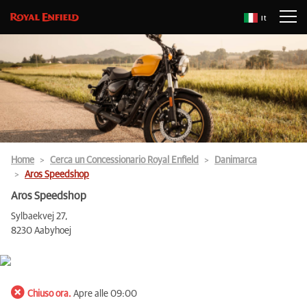
It
Home
Cerca un Concessionario Royal Enfield
Danimarca
Aros Speedshop
Aros Speedshop
Sylbaekvej 27,
8230 Aabyhoej
Chiuso ora.
Apre alle 09:00