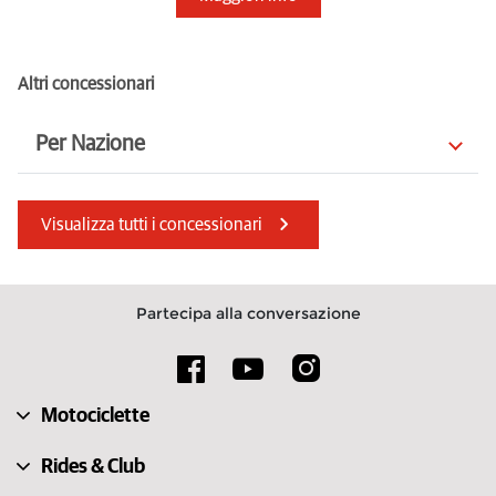
Altri concessionari
Per Nazione
Slovenia
Mauritius
Visualizza tutti i concessionari
Romania
Macedonia del Nord
Albania
Portogallo
Partecipa alla conversazione
Lituania
Paesi Bassi
Bahrein
Italia
Motociclette
Svezia
India
Rides & Club