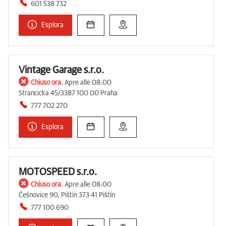
601 538 732
Esplora
Vintage Garage s.r.o.
Chiuso ora.
Apre alle 08:00
Strancicka 45/3387 100 00 Praha
777 702 270
Esplora
MOTOSPEED s.r.o.
Chiuso ora.
Apre alle 08:00
Češnovice 90, Pištín 373 41 Pištín
777 100 690