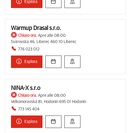
Esplora
Warmup Drasal s.r.o.
Chiuso ora.
Apre alle 08:00
Svárovská 46, Liberec 460 10 Liberec
776 023 012
Esplora
NINA-X s.r.o
Chiuso ora.
Apre alle 08:00
Velkomoravská 81, Hodonín 695 01 Hodonín
773 145 404
Esplora