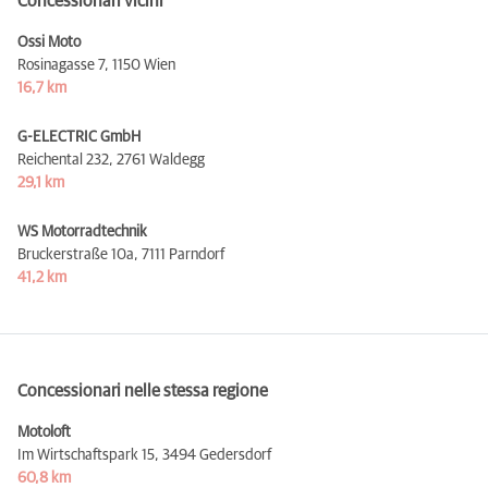
Concessionari vicini
Ossi Moto
Rosinagasse 7,
1150 Wien
16,7 km
G-ELECTRIC GmbH
Reichental 232,
2761 Waldegg
29,1 km
WS Motorradtechnik
Bruckerstraße 10a,
7111 Parndorf
41,2 km
Concessionari nelle stessa regione
Motoloft
Im Wirtschaftspark 15,
3494 Gedersdorf
60,8 km