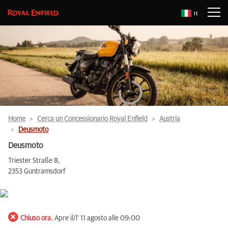
It
Home
Cerca un Concessionario Royal Enfield
Austria
Deusmoto
Deusmoto
Triester Straße 8,
2353 Guntramsdorf
Chiuso ora.
Apre il/l' 11 agosto alle 09:00