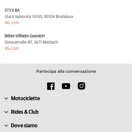
STYX BA
Stará Vajnorská 10130,
83104 Bratislava
66,3 km
Böhm Wilhelm GesmbH
Donaustraße 87,
3671 Marbach
86,2 km
Partecipa alla conversazione
Motociclette
Rides & Club
Dove siamo