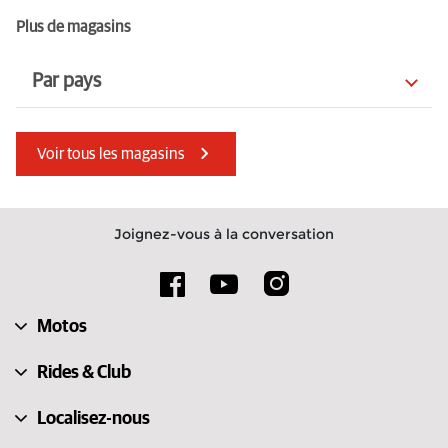
Plus de magasins
Par pays
Bahreïn
Royaume-Uni
Voir tous les magasins
Luxembourg
Émirats arabes unis
Albanie
Norvège
Joignez-vous à la conversation
Türkiye
Lituanie
Chypre
Croatie
Motos
Grèce
Pays-Bas
Rides & Club
Localisez-nous