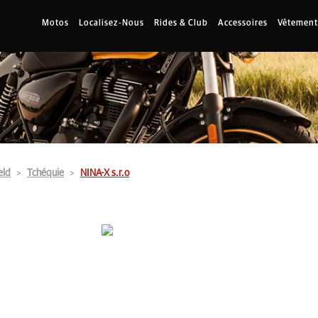
Motos
Localisez-Nous
Rides & Club
Accessoires
Vêtement
eld
Tchéquie
NINA-X s.r.o