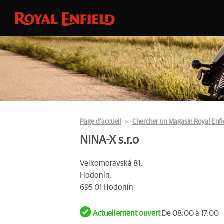
Page d’accueil
Chercher un Magasin Royal Enfi
NINA-X s.r.o
Velkomoravská 81,
Hodonín,
695 01 Hodonín
Actuellement ouvert
De 08:00 à 17:00