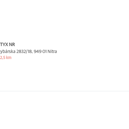
STYX NR
ybárska 2832/18,
949 01 Nitra
2,5 km