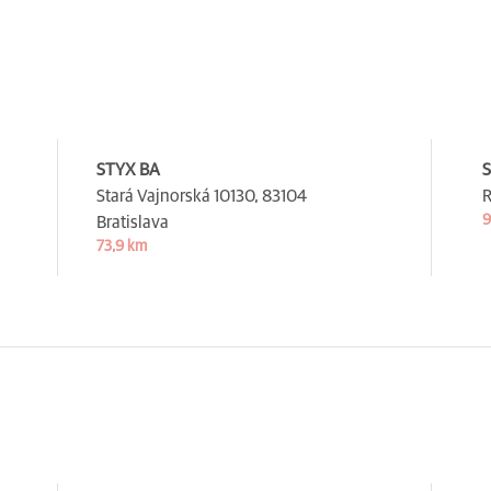
STYX BA
Stará Vajnorská 10130,
83104
R
9
Bratislava
73,9 km