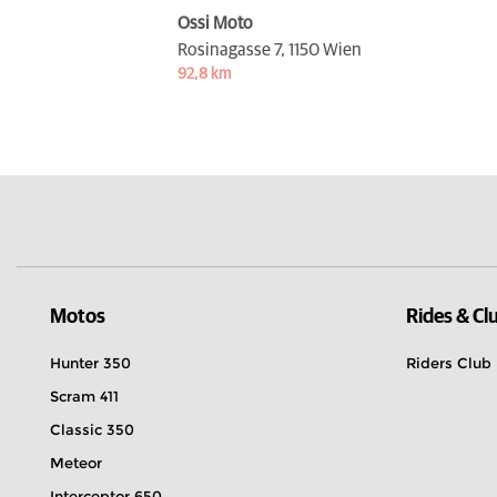
Ossi Moto
Rosinagasse 7,
1150 Wien
92,8 km
Motos
Rides & Cl
Hunter 350
Riders Club
Scram 411
Classic 350
Meteor
Interceptor 650