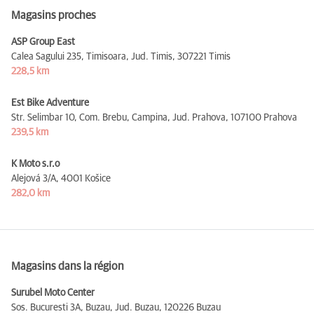
Magasins proches
ASP Group East
Calea Sagului 235, Timisoara, Jud. Timis,
307221 Timis
228,5 km
Est Bike Adventure
Str. Selimbar 10, Com. Brebu, Campina, Jud. Prahova,
107100 Prahova
239,5 km
K Moto s.r.o
Alejová 3/A,
4001 Košice
282,0 km
Magasins dans la région
Surubel Moto Center
Sos. Bucuresti 3A, Buzau, Jud. Buzau,
120226 Buzau