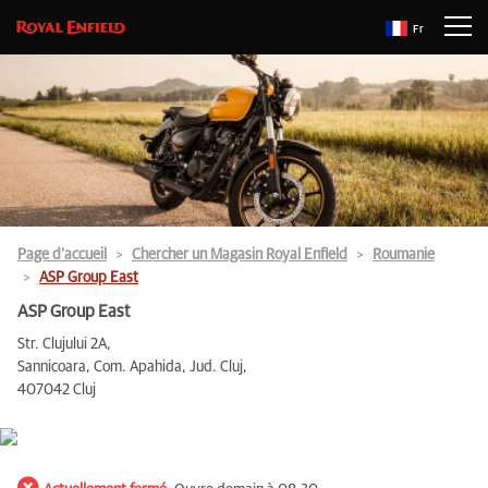
Fr
Page d’accueil
Chercher un Magasin Royal Enfield
Roumanie
ASP Group East
ASP Group East
Str. Clujului 2A,
Sannicoara, Com. Apahida, Jud. Cluj,
407042 Cluj