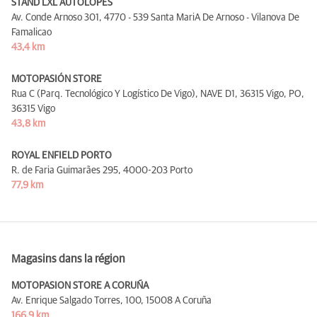
STAND LXL AUTOLOPES
Av. Conde Arnoso 301,
4770 - 539 Santa Mari­A De Arnoso - Vilanova De
Famalicao
43,4 km
MOTOPASIÓN STORE
Rua C (Parq. Tecnológico Y Logístico De Vigo), NAVE D1, 36315 Vigo, PO,
36315 Vigo
43,8 km
ROYAL ENFIELD PORTO
R. de Faria Guimarães 295,
4000-203 Porto
77,9 km
Magasins dans la région
MOTOPASION STORE A CORUÑA
Av. Enrique Salgado Torres, 100,
15008 A Coruña
166,9 km