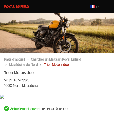
Fr
Page d’accueil
Chercher un Magasin Royal Enfield
Macédoine du Nord
Trion Motors doo
Trion Motors doo
Skupi 37, Skopje,
1000 North Macedonia
Actuellement ouvert
De 08:00 à 18:00