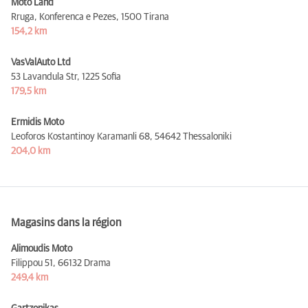
Moto Land
Rruga, Konferenca e Pezes,
1500 Tirana
154,2 km
VasValAuto Ltd
53 Lavandula Str,
1225 Sofia
179,5 km
Ermidis Moto
Leoforos Kostantinoy Karamanli 68,
54642 Thessaloniki
204,0 km
Magasins dans la région
Alimoudis Moto
Filippou 51,
66132 Drama
249,4 km