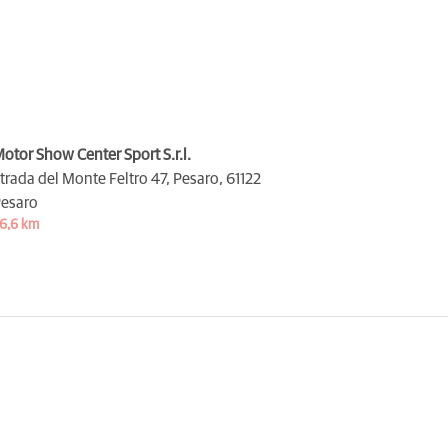
otor Show Center Sport S.r.l.
trada del Monte Feltro 47, Pesaro,
61122
esaro
6,6 km