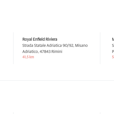
Royal Enfield Riviera
M
Strada Statale Adriatica 90/92, Misano
S
Adriatico,
47843 Rimini
P
41,5 km
5