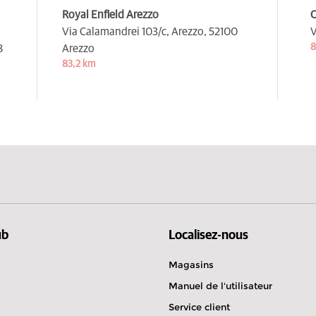
Royal Enfield Arezzo
C
Via Calamandrei 103/c, Arezzo,
52100
V
8
8
Arezzo
83,2 km
ub
Localisez-nous
Magasins
Manuel de l'utilisateur
Service client