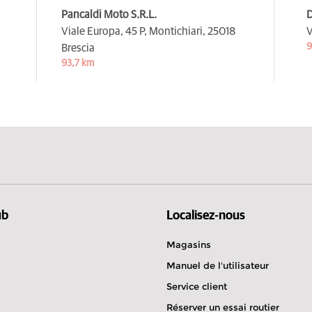
Pancaldi Moto S.R.L.
D
Viale Europa, 45 P, Montichiari,
25018
V
9
Brescia
93,7 km
ub
Localisez-nous
Magasins
Manuel de l'utilisateur
Service client
Réserver un essai routier