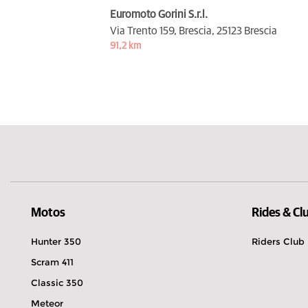
Euromoto Gorini S.r.l.
Via Trento 159, Brescia,
25123 Brescia
91,2 km
Motos
Rides & Cl
Hunter 350
Riders Club
Scram 411
Classic 350
Meteor