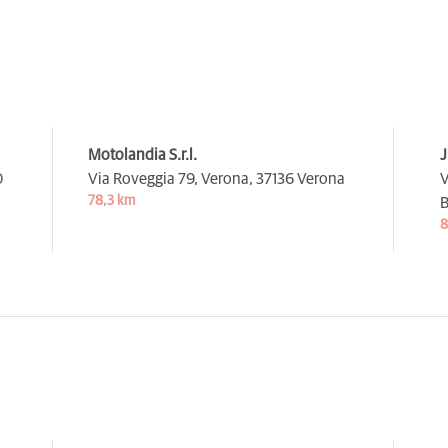
Motolandia S.r.l.
J
0
Via Roveggia 79, Verona,
37136 Verona
V
78,3 km
B
8