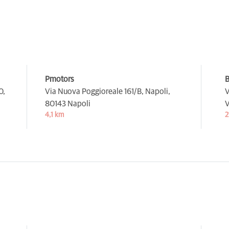
Pmotors
B
0,
Via Nuova Poggioreale 161/B, Napoli,
V
80143 Napoli
V
4,1 km
2